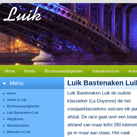
Home
Hotels
Bezienswaardigehden
Vakantiehuizen
Auto
Luik Bastenaken Lui
Menu
Luik Bastenaken Luik de oudste
Home
Hotels in Luik
klassieker (La Doyenne) die het
Bezienswaardigheden
voorjaarklassiekers seizoen elk jaa
Luik Bastenaken Luik
afsluit. De race gaat over een total
Vliegtickets
afstand van maar liefst 260 kilomet
Vakantiehuizen
Winkelen in Luik
ga er maar aan staan. Het vaak