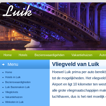
Home
Hotels
Bezienswaardigehden
Vakantiehuizen
Auto
Vliegveld van Luik
Menu
Hoewel Luik prima per auto bereikb
Home
Hotels in Luik
tot de mogelijkheden. Het vliegvel
Bezienswaardigheden
Airport en ligt 10 kilometer ten wes
Luik Bastenaken Luik
alle grote vliegmaatschappijen ma
Vliegtickets
luchthaven, dus is het niet moeilij
Vakantiehuizen
Winkelen in Luik