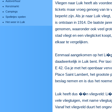
Autoverhuur
Vliegen naar Luik heeft als voordeel d
Kerstmarkt
tickets maar vroeg genoeg van te vo
Campings
beperkt zijn. Als je naar Luik vlieg
Spelletjes spelen
is ontstaan in 1914. De laatste jare
Het weer in Luik
genomen, waaronder ook veel grote
stad vliegt en een vliegticket koop
elkaar te vergelijken.
Eenmaal aangekomen op het Li�ge A
daadwerkelijk in Luik bent. Per taxi 
E 42. Ga je met het openbaar vervo
Place Saint Lambert, het grootste pl
beslag nemen en is dus het noeme
Luik heeft dus ��n vliegveld: Li�g
vele vliegtuigen, met name vliegtu
Vanaf het vliegveld duurt het ongev