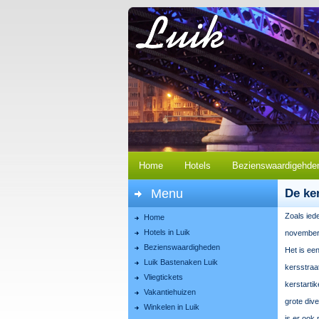
Home
Hotels
Bezienswaardigehde
Menu
De ke
Zoals ied
Home
Hotels in Luik
november t
Bezienswaardigheden
Het is een
Luik Bastenaken Luik
kersstraa
Vliegtickets
kerstarti
Vakantiehuizen
grote div
Winkelen in Luik
is er ook