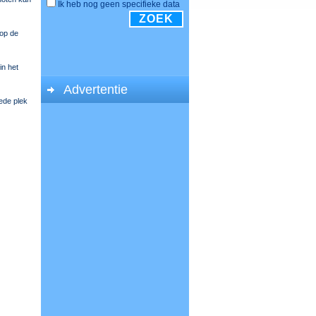
 op de
in het
Advertentie
ede plek