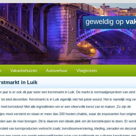
geweldig op
va
n
Vakantiehuizen
Autoverhuur
Vliegtickets
rstmarkt in Luik
er jaar is er ook dit jaar weer een kerstmarkt in Luik. De markt is normaalgesproken van eind
ot eind december. Kerstmarkt is in Luik eigenlijk niet het juiste woord. Het is namelijk nog ve
 heel kerstdorp! Met alle ingrediënten om er een sfeervolle kerst van te maken. Zo zijn de
tjes mooi versierd en staan er meer dan 200 houten chalets, waar de exposanten hun origine
kelen aan de man brengen. Dit is daarom een ideale plek om de kerstinkopen te doen. Er word
ersiteit van kerstproducten verkocht zoals; kerstboomversiering, kleding, sieraden en decorat
 nog een range aan goede eetmogelijkheden waar van traditionele en culinaire kersthapjes ge