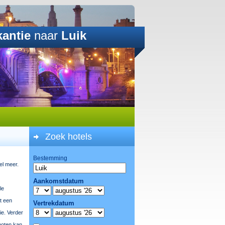
kantie
naar
Luik
Zoek hotels
el meer.
le
t een
ie. Verder
noten kan