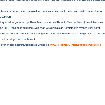
chalets zijn er nog meer activiteiten voor jong en oud zoals de ijsbaan en de reuzensleepiste
nt Lambert.
dorp wordt opgebouwd op Place Saint Lambert en Place du Marche. Vlak bij de winkelstraten 
an Luik. Dan kan je altijd nog even gaan winkelen als de kerstsfeer je even te veel wordt.
arkt in Luik is de grootste en ook nog eens de oudste kerstmarkt van België. Kortom een go
s de kerstdagen eens te bezoeken.
e over andere kerstmarken kan je vinden op
www.kerstmisoverzicht.nl/kerstmarkt.php
.