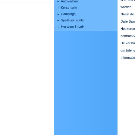
Autoverhuur
worden.
Kerstmarkt
Campings
Naast de 
Spelletjes spelen
Dalle Sai
Het weer in Luik
Het kerst
centrum v
De kerstm
om tijden
Informati